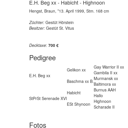
E.H. Beg xx - Habicht - Highnoon
Hengst, Braun, *13. April 1999, Stm. 168 cm
Züchter:
Gestüt Hörstein
Besitzer:
Gestüt St. Vitus
Decktaxe
:
700 €
Pedigree
Gay Warrior II xx
Gelikon xx
Gambila II xx
E.H. Beg xx
Murmansk xx
Baschma xx B.
Baltimora xx
Burnus AAH
Habicht
Hallo
StPrSt Serenade XVI
Highnoon
ESt Shynoon
Scharade II
Fotos