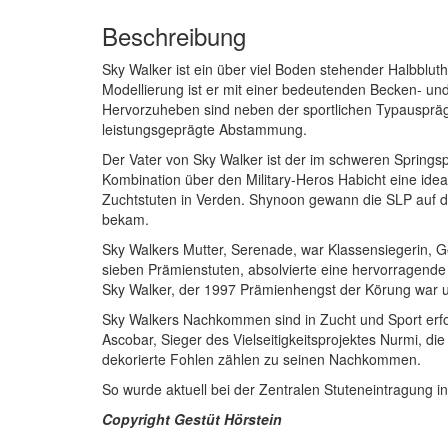
Beschreibung
Sky Walker ist ein über viel Boden stehender Halbbluth
Modellierung ist er mit einer bedeutenden Becken- und 
Hervorzuheben sind neben der sportlichen Typausprägun
leistungsgeprägte Abstammung.
Der Vater von Sky Walker ist der im schweren Springspor
Kombination über den Military-Heros Habicht eine id
Zuchtstuten in Verden. Shynoon gewann die SLP auf d
bekam.
Sky Walkers Mutter, Serenade, war Klassensiegerin, Ge
sieben Prämienstuten, absolvierte eine hervorragende
Sky Walker, der 1997 Prämienhengst der Körung war und
Sky Walkers Nachkommen sind in Zucht und Sport erfolg
Ascobar, Sieger des Vielseitigkeitsprojektes Nurmi, d
dekorierte Fohlen zählen zu seinen Nachkommen.
So wurde aktuell bei der Zentralen Stuteneintragung i
Copyright Gestüt Hörstein