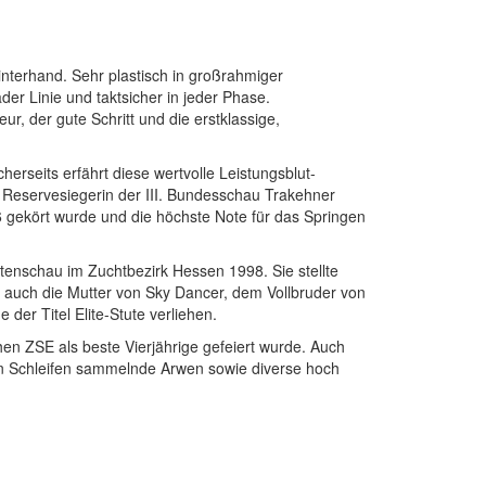
interhand. Sehr plastisch in großrahmiger
er Linie und taktsicher in jeder Phase.
r, der gute Schritt und die erstklassige,
herseits erfährt diese wertvolle Leistungsblut-
 Reservesiegerin der III. Bundesschau Trakehner
 gekört wurde und die höchste Note für das Springen
tenschau im Zuchtbezirk Hessen 1998. Sie stellte
t auch die Mutter von Sky Dancer, dem Vollbruder von
der Titel Elite-Stute verliehen.
hen ZSE als beste Vierjährige gefeiert wurde. Auch
hien Schleifen sammelnde Arwen sowie diverse hoch