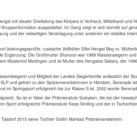
engst mit idealer Dreiteilung des Körpers in Vorhand, Mittelhand und H
Kruppenformation ausgestattet. Im Gang zeigt er sich korrekt auf gerad
g und der vielseitigen Veranlagung unter anderem ein stabiles Interieu
t leistungsgeprüfte, russische Vollblüter Elite-Hengst Beg xx. Mütterlic
eale Ergänzung. Die Großmutter Shynoon war 1989 Klassensiegerin und
em Klosterhof Medingen und ist Mutter des Hengstes Sabary, der 1996
samtsiegerin und Mitglied der Landes-Siegerfamilie anlässlich der Stu
 SLP und gehört zu den Spitzenvererberinnen in Hörstein. Serenade is
 im Springsport erfolgreich bis zur Klasse S ist. 2002 wurde Serenade 
reich. So ist er Vater der Prämienstute Suleyken, die bei der hessisc
ie im Sport erfolgreiche Prämienstute Keep Smiling und der in Tschec
n Tasdorf 2015 seine Tochter Gräfin Marissa Prämienanwärterin.