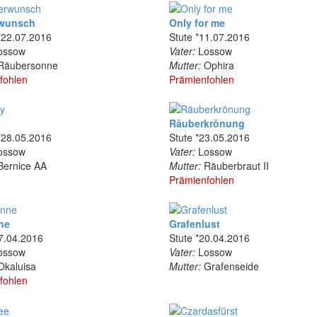
wunsch
Only for me
*22.07.2016
Stute *11.07.2016
ossow
Vater:
Lossow
äubersonne
Mutter:
Ophira
fohlen
Prämienfohlen
Räuberkrönung
*28.05.2016
Stute *23.05.2016
ossow
Vater:
Lossow
ernice AA
Mutter:
Räuberbraut II
Prämienfohlen
ne
Grafenlust
27.04.2016
Stute *20.04.2016
ossow
Vater:
Lossow
kaluisa
Mutter:
Grafenseide
fohlen