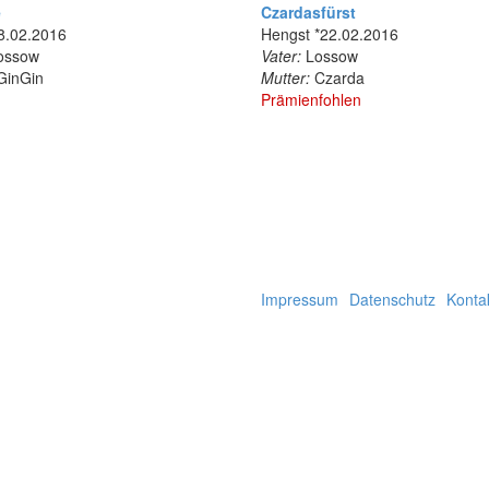
e
Czardasfürst
28.02.2016
Hengst *22.02.2016
ossow
Vater:
Lossow
inGin
Mutter:
Czarda
Prämienfohlen
Impressum
Datenschutz
Konta