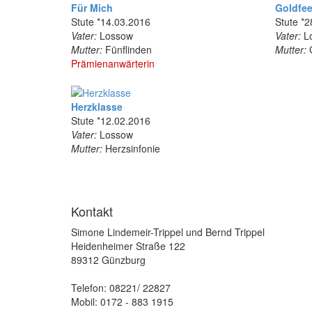
Für Mich
Goldfe
Stute *14.03.2016
Stute *
Vater:
Lossow
Vater:
L
Mutter:
Fünflinden
Mutter:
G
Prämienanwärterin
Herzklasse
Stute *12.02.2016
Vater:
Lossow
Mutter:
Herzsinfonie
Kontakt
Simone Lindemeir-Trippel und Bernd Trippel
Heidenheimer Straße 122
89312 Günzburg
Telefon: 08221/ 22827
Mobil: 0172 - 883 1915