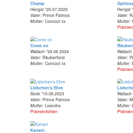
Champ
Ophiru
Hengst *20.07.2025
Hengst 
Vater:
Prince Patmos
Vater:
Rä
Mutter:
Concoct xx
Mutter:
O
Prämien
Come on
Räuber
Wallach *29.06.2024
Wallach
Vater:
Räuberfürst
Vater:
Pr
Mutter:
Concoct xx
Mutter:
R
Prämien
Liebchen's Ehre
Liebche
Stute *10.06.2023
Wallach
Vater:
Prince Patmos
Vater:
Mo
Mutter:
Leandra
Mutter:
L
Prämienfohlen
Prämien
Kanani