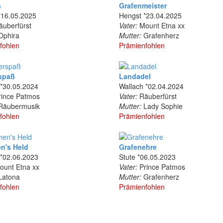
s
Grafenmeister
*16.05.2025
Hengst *23.04.2025
uberfürst
Vater:
Mount Etna xx
phira
Mutter:
Grafenherz
fohlen
Prämienfohlen
spaß
Landadel
 *30.05.2024
Wallach *02.04.2024
ince Patmos
Vater:
Räuberfürst
äubermusik
Mutter:
Lady Sophie
fohlen
Prämienfohlen
n's Held
Grafenehre
 *02.06.2023
Stute *06.05.2023
unt Etna xx
Vater:
Prince Patmos
atona
Mutter:
Grafenherz
fohlen
Prämienfohlen