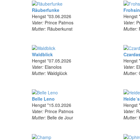
Räuberfunke
Frohsi
Hengst *03.06.2026
Hengst 
Vater:
Prince Patmos
Vater:
Pr
Mutter:
Räuberkunst
Mutter:
F
Waldblick
Czarda
Hengst *07.05.2026
Hengst 
Vater:
Elanolos
Vater:
El
Mutter:
Waldglück
Mutter:
C
Belle Leno
Heide´s
Hengst *15.03.2026
Hengst 
Vater:
Prince Patmos
Vater:
Rä
Mutter:
Belle de Jour
Mutter:
H