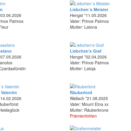
nn
Liebchen´s Meister
*03.06.2026
Hengst *11.05.2026
ince Patmos
Vater:
Prince Patmos
leur
Mutter:
Latona
selano
Liebchen's Graf
*07.05.2026
Hengst *02.04.2026
anolos
Vater:
Prince Patmos
zardasfürstin
Mutter:
Latoja
 Valentin
Räuberlord
*14.02.2026
Wallach *21.08.2025
uberfürst
Vater:
Mount Etna xx
eideglück
Mutter:
Räuberkrone
Prämienfohlen