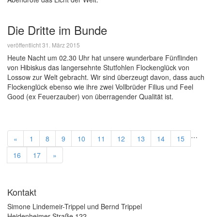
Die Dritte im Bunde
veröffentlicht 31. März 2015
Heute Nacht um 02.30 Uhr hat unsere wunderbare Fünflinden
von Hibiskus das langersehnte Stutfohlen Flockenglück von
Lossow zur Welt gebracht. Wir sind überzeugt davon, dass auch
Flockenglück ebenso wie ihre zwei Vollbrüder Filius und Feel
Good (ex Feuerzauber) von überragender Qualität ist.
…
«
1
8
9
10
11
12
13
14
15
16
17
»
Kontakt
Simone Lindemeir-Trippel und Bernd Trippel
Heidenheimer Straße 122