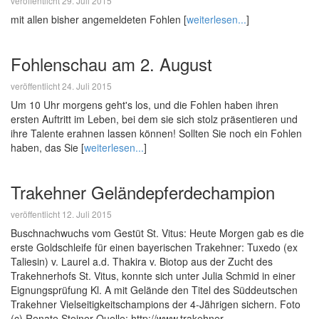
veröffentlicht 29. Juli 2015
mit allen bisher angemeldeten Fohlen [
weiterlesen...
]
Fohlenschau am 2. August
veröffentlicht 24. Juli 2015
Um 10 Uhr morgens geht's los, und die Fohlen haben ihren
ersten Auftritt im Leben, bei dem sie sich stolz präsentieren und
ihre Talente erahnen lassen können! Sollten Sie noch ein Fohlen
haben, das Sie [
weiterlesen...
]
Trakehner Geländepferdechampion
veröffentlicht 12. Juli 2015
Buschnachwuchs vom Gestüt St. Vitus: Heute Morgen gab es die
erste Goldschleife für einen bayerischen Trakehner: Tuxedo (ex
Taliesin) v. Laurel a.d. Thakira v. Biotop aus der Zucht des
Trakehnerhofs St. Vitus, konnte sich unter Julia Schmid in einer
Eignungsprüfung Kl. A mit Gelände den Titel des Süddeutschen
Trakehner Vielseitigkeitschampions der 4-Jährigen sichern. Foto
(c) Renate Steiner Quelle: http://www.trakehner-