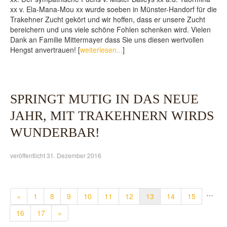
xx v. Ela-Mana-Mou xx wurde soeben in Münster-Handorf für die
Trakehner Zucht gekört und wir hoffen, dass er unsere Zucht
bereichern und uns viele schöne Fohlen schenken wird. Vielen
Dank an Familie Mittermayer dass Sie uns diesen wertvollen
Hengst anvertrauen! [
weiterlesen...
]
SPRINGT MUTIG IN DAS NEUE
JAHR, MIT TRAKEHNERN WIRDS
WUNDERBAR!
veröffentlicht 31. Dezember 2016
…
«
1
8
9
10
11
12
13
14
15
16
17
»