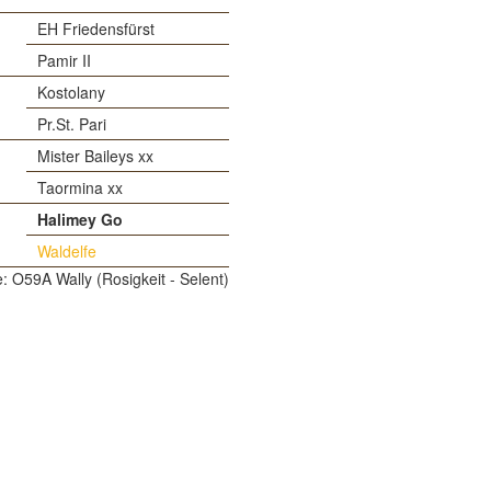
EH Friedensfürst
Pamir II
Kostolany
Pr.St. Pari
Mister Baileys xx
Taormina xx
Halimey Go
Waldelfe
e: O59A Wally (Rosigkeit - Selent)