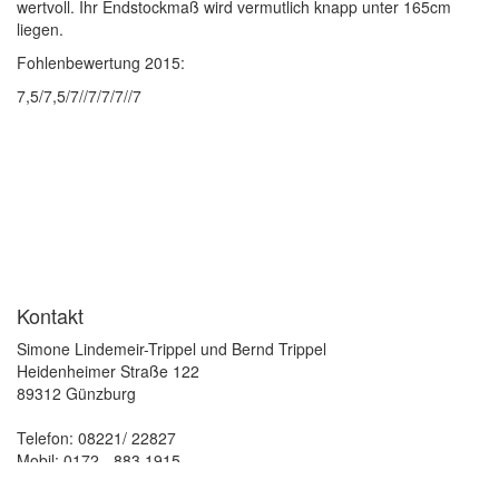
wertvoll. Ihr Endstockmaß wird vermutlich knapp unter 165cm
liegen.
Fohlenbewertung 2015:
7,5/7,5/7//7/7/7//7
Kontakt
Simone Lindemeir-Trippel und Bernd Trippel
Heidenheimer Straße 122
89312 Günzburg
Telefon: 08221/ 22827
Mobil: 0172 - 883 1915
Email: info (at) trakehnerhof-st-vitus.de