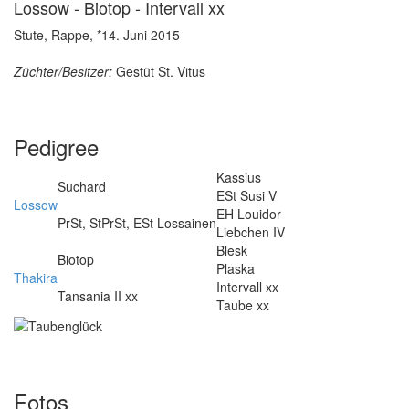
Lossow - Biotop - Intervall xx
Stute, Rappe, *14. Juni 2015
Züchter/Besitzer:
Gestüt St. Vitus
Pedigree
Kassius
Suchard
ESt Susi V
Lossow
EH Louidor
PrSt, StPrSt, ESt Lossainen
Liebchen IV
Blesk
Biotop
Plaska
Thakira
Intervall xx
Tansania II xx
Taube xx
Fotos