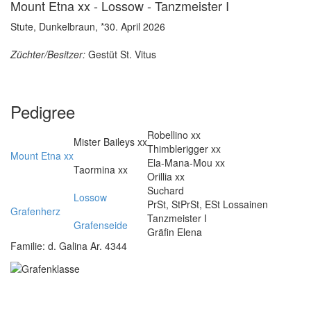
Mount Etna xx - Lossow - Tanzmeister I
Stute, Dunkelbraun, *30. April 2026
Züchter/Besitzer:
Gestüt St. Vitus
Pedigree
Robellino xx
Mister Baileys xx
Thimblerigger xx
Mount Etna xx
Ela-Mana-Mou xx
Taormina xx
Orillia xx
Suchard
Lossow
PrSt, StPrSt, ESt Lossainen
Grafenherz
Tanzmeister I
Grafenseide
Gräfin Elena
Familie: d. Galina Ar. 4344