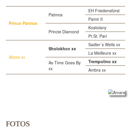
EH Friedensfürst
Patmos
Pamir II
Prince Patmos
Kostolany
Princie Diamond
Pr.St. Pari
Sadler´s Wells xx
Sholokhov xx
La Meilleure xx
Alizee xx
Trempolino xx
As Time Goes By
xx
Ambra xx
FOTOS