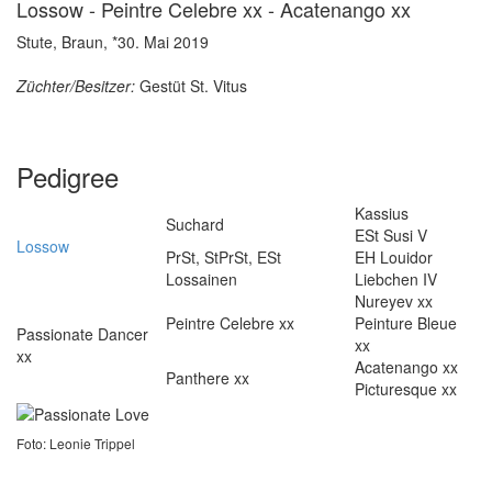
Lossow - Peintre Celebre xx - Acatenango xx
Stute, Braun, *30. Mai 2019
Züchter/Besitzer:
Gestüt St. Vitus
Pedigree
Kassius
Suchard
ESt Susi V
Lossow
PrSt, StPrSt, ESt
EH Louidor
Lossainen
Liebchen IV
Nureyev xx
Peintre Celebre xx
Peinture Bleue
Passionate Dancer
xx
xx
Acatenango xx
Panthere xx
Picturesque xx
Foto: Leonie Trippel