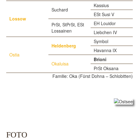
Kassius
Suchard
ESt Susi V
Lossow
EH Louidor
PrSt, StPrSt, ESt
Lossainen
Liebchen IV
Symbol
Heldenberg
Havanna IX
Ostia
Brioni
Okaluisa
PrSt Oksana
Familie: Oka (Fürst Dohna – Schlobitten)
FOTO