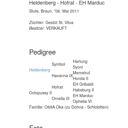
Heldenberg - Hofrat - EH Marduc
Stute, Braun, *06. Mai 2011
Züchter:
Gestüt St. Vitus
Besitzer:
VERKAUFT
Pedigree
Hartung
Symbol
Syoni
Heldenberg
Memelruf
Havanna IX
Honda II
EH Gribaldi
Hofrat
Habsburg II
Octopussy II
EH Marduc
Ornella III
Ophelia VI
Familie: O69A Oka (zu Dohna - Schlobitten)
Foto