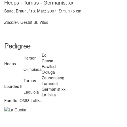
Heops - Turnus - Germanist xx
Stute, Braun, *18. März 2007, Stm. 175 cm
Züchter:
Gestüt St. Vitus
Pedigree
Eol
Herson
Chasa
Heops
Pawitsch
Olimpiada
Okruga
Zauberklang
Turnus
Turandot
Lourdes III
Germanist xx
Laquiola
La Ibika
Familie: O388 Lottka