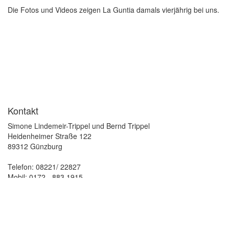
Die Fotos und Videos zeigen La Guntia damals vierjährig bei uns.
Kontakt
Simone Lindemeir-Trippel und Bernd Trippel
Heidenheimer Straße 122
89312 Günzburg
Telefon: 08221/ 22827
Mobil: 0172 - 883 1915
Email: info (at) trakehnerhof-st-vitus.de
Impressum
Datenschutz
Kontakt
©
2026 Gestüt St. Vitus