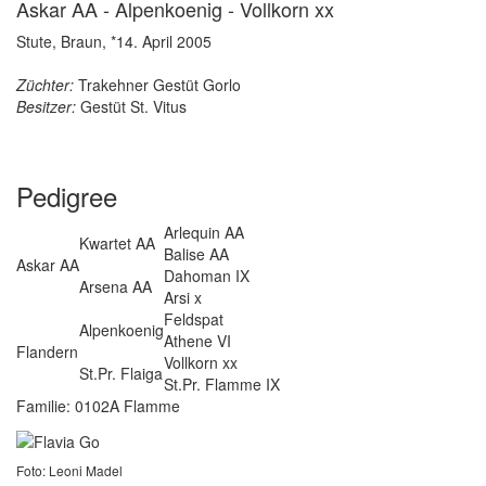
Askar AA - Alpenkoenig - Vollkorn xx
Stute, Braun, *14. April 2005
Züchter:
Trakehner Gestüt Gorlo
Besitzer:
Gestüt St. Vitus
Pedigree
Arlequin AA
Kwartet AA
Balise AA
Askar AA
Dahoman IX
Arsena AA
Arsi x
Feldspat
Alpenkoenig
Athene VI
Flandern
Vollkorn xx
St.Pr. Flaiga
St.Pr. Flamme IX
Familie: 0102A Flamme
Foto: Leoni Madel