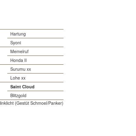
Hartung
Syoni
Memelruf
Honda II
Surumu xx
Lohe xx
Saint Cloud
Blitzgold
linklicht (Gestüt Schmoel/Panker)