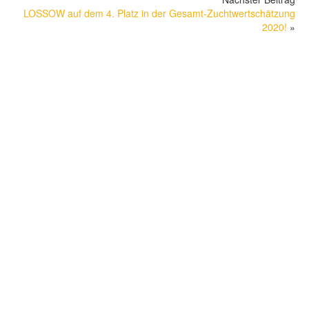
LOSSOW auf dem 4. Platz in der Gesamt-Zuchtwertschätzung
2020!
»
KONTAKT
Simone Lindemeir-Trippel und Bernd Trippel