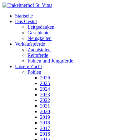
Startseite
Das Gestüt
Leitgedanken
Geschichte
Neuigkeiten
Verkaufspferde
Zuchtstuten
Reitpferde
Fohlen und Jungpferde
Unsere Zucht
Fohlen
2026
2025
2024
2023
2022
2021
2020
2019
2018
2017
2016
2015