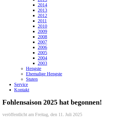
2014
2013
2012
2011
2010
2009
2008
2007
2006
2005
2004
2003
Hengste
Ehemalige Hengste
Stuten
Service
Kontakt
Fohlensaison 2025 hat begonnen!
veröffentlicht am Freitag, den 11. Juli 2025