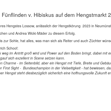
Fünflinden v. Hibiskus auf dem Hengstmarkt 2
seres Hengstes Lossow, anlässlich der Hengstkörung 2023 in Neumünst
rchen und Andrea Wicki-Mäder zu diesem Erfolg.
is zur Sohle, hat alles, was man sich als Reiter und auch Züchter wüns
rich Schoof:
eck weg im Antritt groß wird und Power auf den Boden bringt, dabei mit
gauf sich exzellent in Scene setzen kann.
en Charme - im Seitenbild, aber ein Hengst mit Tiefe, Breite und Gebäud
der First Sight - Bundeschampion in der Vielseitigkeit - hat bewiesen, da
r Hengst steht diesbezüglich sicherlich eine hoffnungsvolle Zukunft e