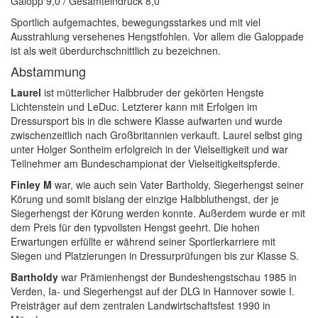
Galopp 9,0 / Gesamteindruck 8,0
Sportlich aufgemachtes, bewegungsstarkes und mit viel
Ausstrahlung versehenes Hengstfohlen. Vor allem die Galoppade
ist als weit überdurchschnittlich zu bezeichnen.
Abstammung
Laurel
ist mütterlicher Halbbruder der gekörten Hengste
Lichtenstein und LeDuc. Letzterer kann mit Erfolgen im
Dressursport bis in die schwere Klasse aufwarten und wurde
zwischenzeitlich nach Großbritannien verkauft. Laurel selbst ging
unter Holger Sontheim erfolgreich in der Vielseitigkeit und war
Teilnehmer am Bundeschampionat der Vielseitigkeitspferde.
Finley M
war, wie auch sein Vater Bartholdy, Siegerhengst seiner
Körung und somit bislang der einzige Halbbluthengst, der je
Siegerhengst der Körung werden konnte. Außerdem wurde er mit
dem Preis für den typvollsten Hengst geehrt. Die hohen
Erwartungen erfüllte er während seiner Sportlerkarriere mit
Siegen und Platzierungen in Dressurprüfungen bis zur Klasse S.
Bartholdy
war Prämienhengst der Bundeshengstschau 1985 in
Verden, Ia- und Siegerhengst auf der DLG in Hannover sowie I.
Preisträger auf dem zentralen Landwirtschaftsfest 1990 in