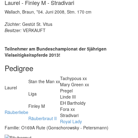
Laurel - Finley M - Stradivari
Wallach, Braun, *04. Juni 2008, Stm. 170 cm
Züchter:
Gestüt St. Vitus
Besitzer:
VERKAUFT
Teilnehmer am Bundeschampionat der 5jährigen
Vielseitigkeitspferde 2013!
Pedigree
Tachypous xx
Stan the Man xx
Mary Green xx
Laurel
Pregel
Liga
Linde III
EH Bartholdy
Finley M
Fora xx
Räuberliebe
Stradivari
Räuberbraut II
Royal Lady
Familie: O169A Rute (Gonschorowsky - Petersmann)